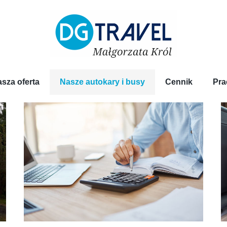
sza oferta
Nasze autokary i busy
Cennik
Pra