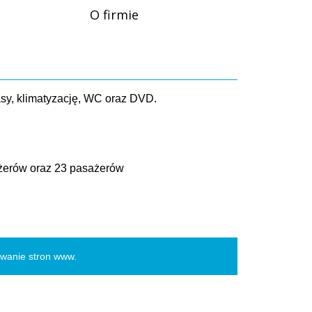
O firmie
asy, klimatyzację, WC oraz DVD.
ażerów oraz 23 pasażerów
owanie stron www
.