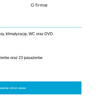
O firmie
asy, klimatyzację, WC oraz DVD.
ażerów oraz 23 pasażerów
owanie stron www
.