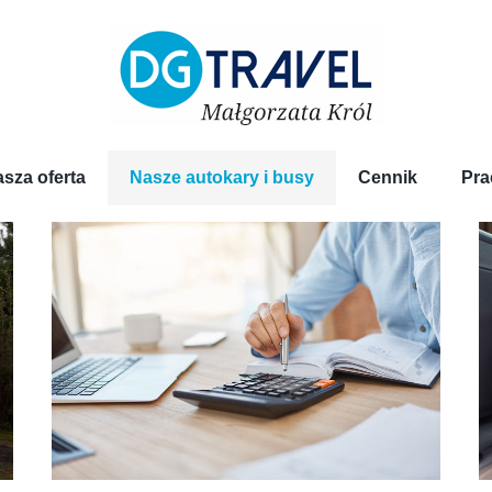
sza oferta
Nasze autokary i busy
Cennik
Pra