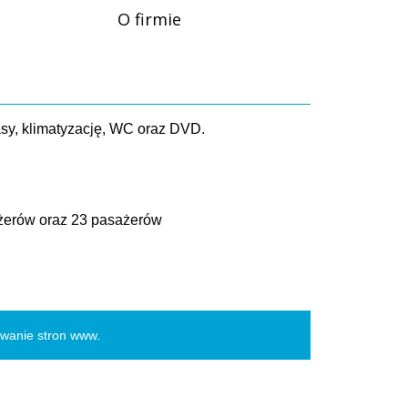
O firmie
asy, klimatyzację, WC oraz DVD.
ażerów oraz 23 pasażerów
owanie stron www
.