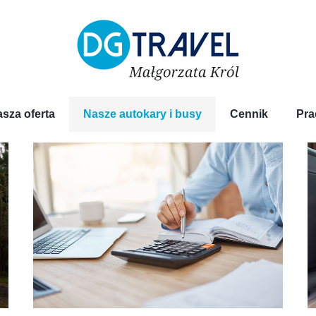
sza oferta
Nasze autokary i busy
Cennik
Pra