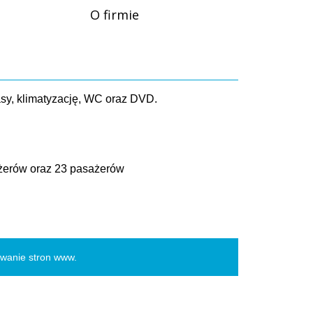
O firmie
asy, klimatyzację, WC oraz DVD.
ażerów oraz 23 pasażerów
owanie stron www
.