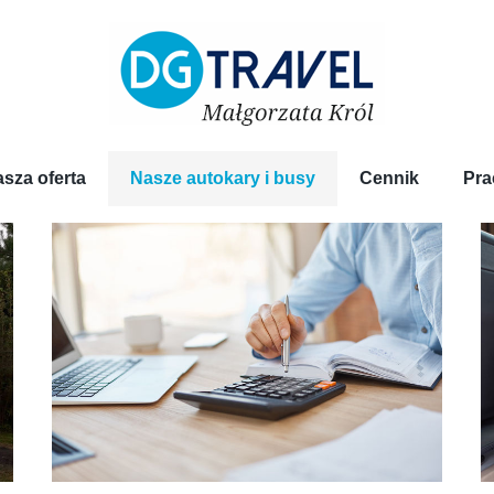
sza oferta
Nasze autokary i busy
Cennik
Pra