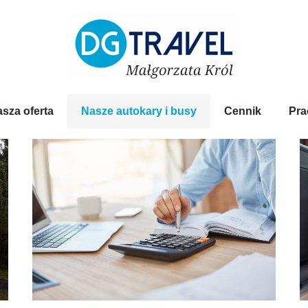
sza oferta
Nasze autokary i busy
Cennik
Pra