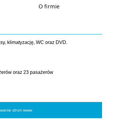
O firmie
asy, klimatyzację, WC oraz DVD.
ażerów oraz 23 pasażerów
owanie stron www
.