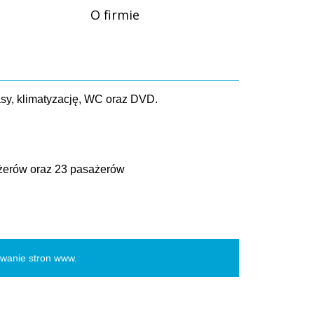
O firmie
asy, klimatyzację, WC oraz DVD.
ażerów oraz 23 pasażerów
owanie stron www
.