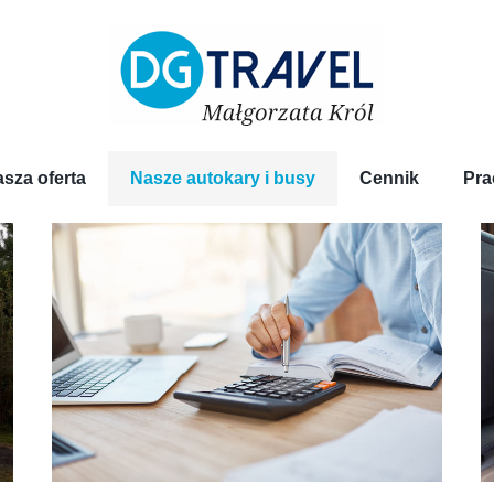
sza oferta
Nasze autokary i busy
Cennik
Pra